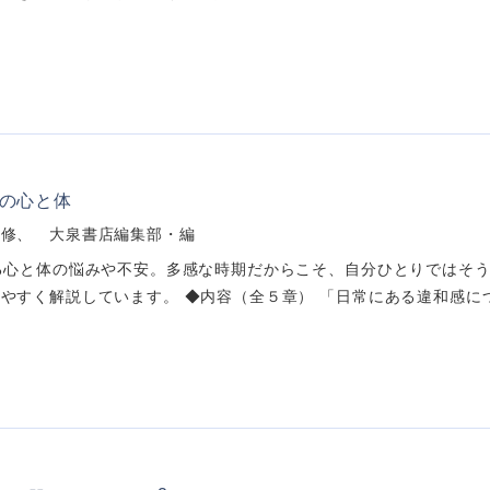
めの心と体
監修、 大泉書店編集部・編
る心と体の悩みや不安。多感な時期だからこそ、自分ひとりではそう
やすく解説しています。 ◆内容（全５章） 「日常にある違和感につい