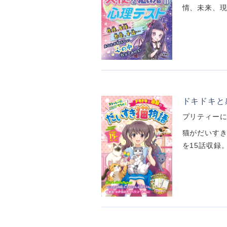
情、未来、現
ドキドキと
プリティー
猫がだいすき
を15話収録