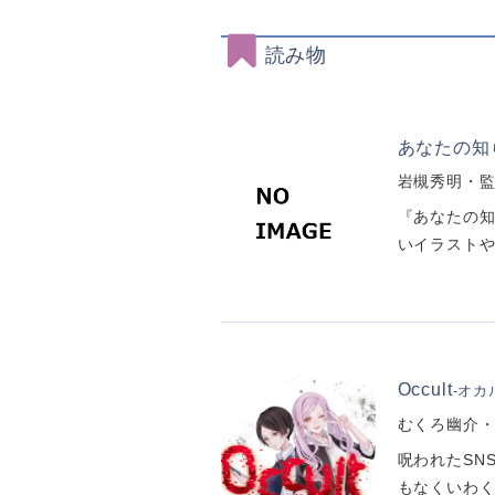
読み物
あなたの知
岩槻秀明・監
『あなたの知
いイラストや
Occult
-オカ
むくろ幽介・
呪われたSN
もなくいわくつ