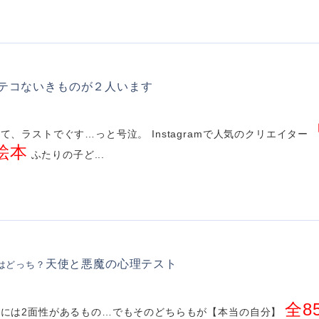
テコないきものが２人います
て、ラストでぐす…っと号泣。 Instagramで人気のクリエイター
絵本
ふたりの子ど...
天使と悪魔の心理テスト
はどっち？
全8
中には2面性があるもの…でもそのどちらもが【本当の自分】