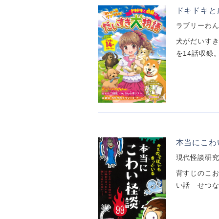
ドキドキと
ラブリーわ
犬がだいすき
を14話収録
本当にこわ
現代怪談研
背すじのこお
い話 せつな