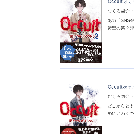
Occult
-オカ
むくろ幽介・
あの「SNS
待望の第２弾
Occult
-オカ
むくろ幽介・
どこからとも
めにいわくつ