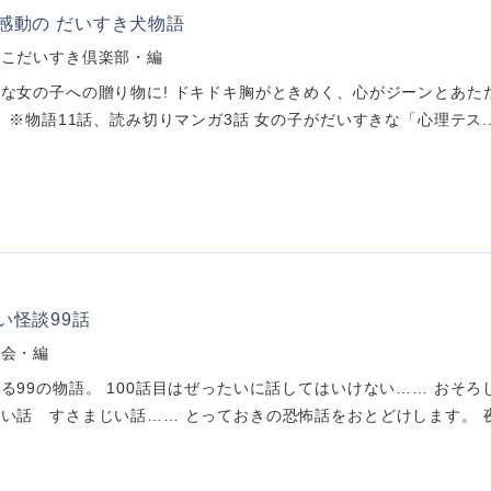
感動の だいすき犬物語
んこだいすき倶楽部・編
な女の子への贈り物に! ドキドキ胸がときめく、心がジーンとあた
。 ※物語11話、読み切りマンガ3話 女の子がだいすきな「心理テス..
い怪談99話
究会・編
る99の物語。 100話目はぜったいに話してはいけない…… おそ
い話 すさまじい話…… とっておきの恐怖話をおとどけします。 夜.