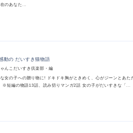
在のあなた...
感動の だいすき猫物語
にゃんこだいすき倶楽部・編
な女の子への贈り物に! ドキドキ胸がときめく、心がジーンとあた
。 ※短編の物語13話、読み切りマンガ2話 女の子がだいすきな「...