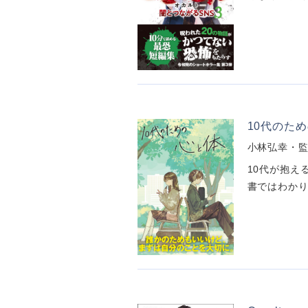
10代のた
小林弘幸・
10代が抱え
書ではわかり