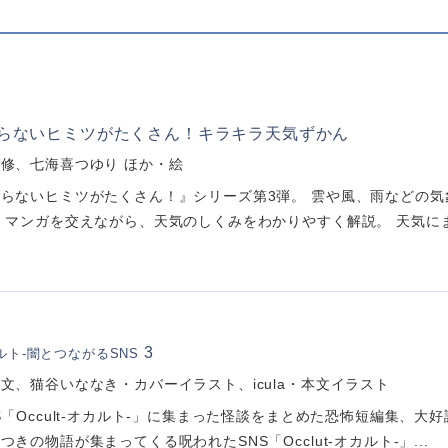
らないヒミツがたくさん！キラキラ天気ずかん
修、七海喜つゆり ほか・絵
らないヒミツがたくさん！』シリーズ第3弾。 雲や風、雨などの
 マンガを交えながら、天気のしくみをわかりやすく解説。 天気にまつ
3
ルト-闇とつながるSNS
文、猫谷いななき・カバーイラスト、icula・本文イラスト
S「Occult-オカルト-」に集まった怪談をまとめた恐怖短編集、大
きの物語が集まってくる呪われたSNS「Occlut-オカルト-」...