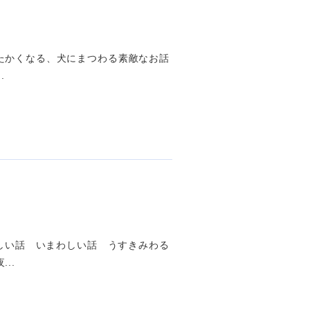
たかくなる、犬にまつわる素敵なお話
.
ろしい話 いまわしい話 うすきみわる
..