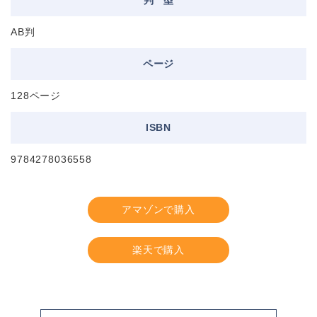
判
型
AB判
ページ
128ページ
ISBN
9784278036558
アマゾンで購入
楽天で購入