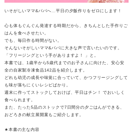
いそがしいママ&パパへ…平日の夕飯作りをゼロにします！
心も体もぐんぐん発達する時期だから、きちんとした手作りご
はんを食べさせたい。
でも、毎日作る時間がない。
そんないそがしいママ&パパに大きな声で言いたいのです。
「フリージングという手がありますよ！ 」と。
本書では、1歳半から5歳代までのお子さんに向けた、安心安
全の自家製冷凍食品142品を紹介します。
どれも幼児の成長や味覚に合っていて、かつフリージングして
も味が落ちにくいレシピばかり。
週末に作ってストックしておけば、平日はチン！ でおいしく
食べられます。
また、たった5品のストックで7日間分の夕ごはんができる、
おどろきの献立展開案もご紹介します。
★本書の主な内容