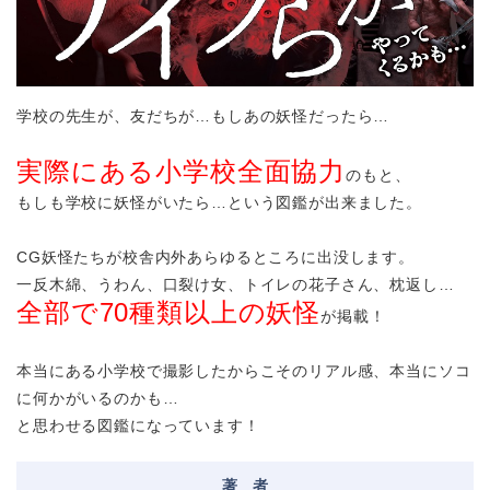
学校の先生が、友だちが…もしあの妖怪だったら…
実際にある小学校全面協力
のもと、
もしも学校に妖怪がいたら…という図鑑が出来ました。
CG妖怪たちが校舎内外あらゆるところに出没します。
一反木綿、うわん、口裂け女、トイレの花子さん、枕返し…
全部で70種類以上の妖怪
が掲載！
本当にある小学校で撮影したからこそのリアル感、本当にソコ
に何かがいるのかも…
と思わせる図鑑になっています！
著
者