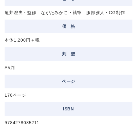
亀井澄夫・監修 ながたみかこ・執筆 服部雅人・CG制作
価
格
本体1,200円＋税
判
型
A5判
ページ
178ページ
ISBN
9784278085211