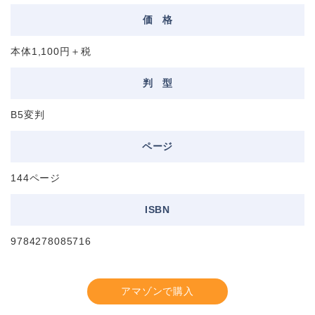
価
格
本体1,100円＋税
判
型
B5変判
ページ
144ページ
ISBN
9784278085716
アマゾンで購入