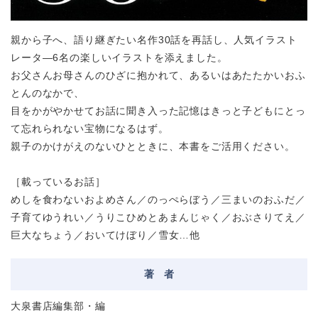
親から子へ、語り継ぎたい名作30話を再話し、人気イラスト
レータ―6名の楽しいイラストを添えました。
お父さんお母さんのひざに抱かれて、あるいはあたたかいおふ
とんのなかで、
目をかがやかせてお話に聞き入った記憶はきっと子どもにとっ
て忘れられない宝物になるはず。
親子のかけがえのないひとときに、本書をご活用ください。
［載っているお話］
めしを食わないおよめさん／のっぺらぼう／三まいのおふだ／
子育てゆうれい／うりこひめとあまんじゃく／おぶさりてえ／
巨大なちょう／おいてけぼり／雪女…他
著
者
大泉書店編集部・編