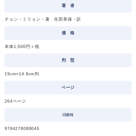
著
者
チョン・ミリョン・著 生田美保・訳
価
格
本体1,500円＋税
判
型
19cm×14.8cm判
ページ
264ページ
ISBN
9784278088045