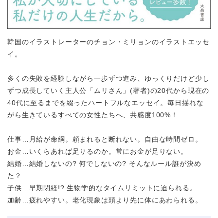
韓国のイラストレーターのチョン・ミリョンのイラストエッセ
イ。
多くの失敗を経験しながら一歩ずつ進み、ゆっくりだけど少し
ずつ成長していく主人公「ムリさん」(著者)の20代から現在の
40代に至るまでを綴ったハートフルなエッセイ。毎日揺れな
がら生きているすべての女性たちへ、共感度100%！
仕事…月給が命綱。頼まれると断れない。自由な時間ゼロ。
お金…いくらあれば足りるのか。常にお金が足りない。
結婚…結婚しないの? 何でしないの? そんなルール誰が決め
た？
子供…早期閉経!? 生物学的なタイムリミットに迫られる。
加齢…疲れやすい。老化現象は頭より先に体にあわられる。