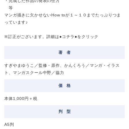
・完成した作品の発表の仕方
等
マンガ描きに欠かせないHow toが１～１０までたっぷりつま
っています♪
※訂正がございます。詳細は
●コチラ●
をクリック
著
者
すぎやまゆうこ／監修・原作、かんくろう／マンガ・イラス
ト、マンガスクール中野／協力
価
格
本体1,000円＋税
判
型
A5判