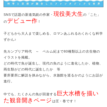
現役美大生
SNSで話題の新進気鋭の作家・
の「こた」
デビュー作
の
！
子どもから大人まで楽しめる、ロマンあふれるわくわくな科学
ずかん♪
先カンブリア時代 ～ ペルム紀まで80種類以上の古生物の
イラストを掲載。
どの時代で魚が誕生し、現代の魚のように進化したか、植物、
両生類がどの時代に誕生したか 等
要所要所に解説を挟みながら、水族館を巡るかのようにお話が
進行。
巨大水槽を描い
中でも、たくさんの魚が回遊する
た観音開きページ
は圧・巻です！