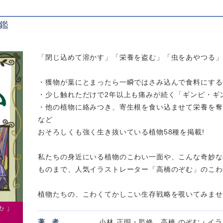
鑑
「閉じ込めて溶かす」「栄養を盗む」「虫をあやつる」
・獲物が葉にとまったら一瞬ではさみ込んで食料にする
・少し触れただけで2年以上も痛みが続く「ギンピ・ギ
・他の植物に絡みつき、寄生根を食い込ませて栄養を奪
など
おそろしくも強く生き抜いている植物58種を掲載!
私たちの身近にいる植物のこわい一面や、こんな奇妙な植
ものまで、人気イラストレーター「高橋のぞむ」のこわ
植物たちの、こわくてかしこい生存戦略を覗いてみませ
著
者
小林 正明・監修 高橋 のぞむ・イ