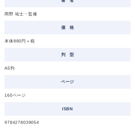
著
者
岡野 祐士・監修
価
格
本体880円＋税
判
型
A5判
ページ
160ページ
ISBN
9784278039054