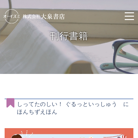
刊行書籍
しってたのしい！ ぐるっといっしゅう に
ほんちずえほん