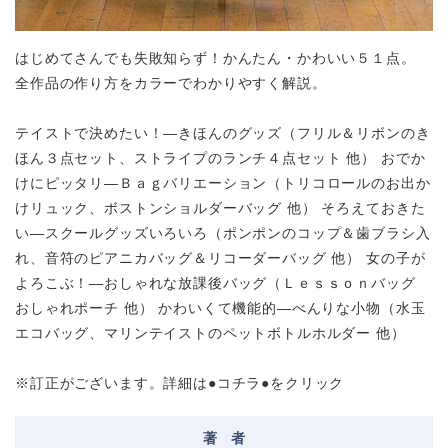
はじめてさんでも失敗知らず！かんたん・かわいい５１点。
全作品の作り方をカラーでわかりやすく解説。
テイストで決めたい！―きほんのグッズ（フリル＆リボンのき
ほん３点セット、ストライプのランチ４点セット 他） おでか
けにピッタリ―Ｂａｇバリエーション（トリコロールのお出か
けリュック、ボストンショルダーバッグ 他） そろえておきた
い―スクールグッズいろいろ（ポンポンのコップ＆歯ブラシ入
れ、音符のピアニカバッグ＆リコーダーバッグ 他） 女の子が
よろこぶ！―おしゃれな放課後バッグ（Ｌｅｓｓｏｎバッグ
おしゃれポーチ 他） かわいくて機能的―べんりな小物（水玉
エコバッグ、マリンテイストのペットボトルホルダー 他）
※訂正がございます。詳細は
●コチラ●
をクリック
著
者