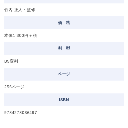
竹内 正人・監修
価
格
本体1,300円＋税
判
型
B5変判
ページ
256ページ
ISBN
9784278036497