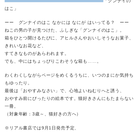
「グンナイの
はこ」
ーー グンナイのはこ なかには なにが はいってる？ ーー
ねこの男の子が見つけた、ふしぎな「グンナイのはこ」。
箱をひとつ開けるたびに、アヒルさんやおいしそうなお菓子、
きれいなお花など、
すてきなものがあらわれます。
でも、中にはちょっぴりこわそうな箱も……。
わくわくしながらページをめくるうちに、いつのまにか気持ち
もゆったり。
最後は「おやすみなさい」で、心地よいねむりへと誘う、
おやすみ前にぴったりの絵本です。猫好きさんにもたまらない
一冊。
（対象年齢：3歳～、猫好きの方へ）
※リアル書店では9月1日発売予定、