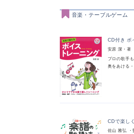
音楽・テーブルゲーム
CD付き 
安原 潔・著
プロの歌手も
奥をあける・
CDで楽し
佐山 雅弘 ・