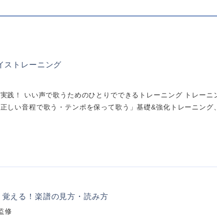
ボイストレーニング
実践！ いい声で歌うためのひとりでできるトレーニング トレーニ
正しい音程で歌う・テンポを保って歌う」基礎&強化トレーニング、「
く覚える！楽譜の見方・読み方
監修