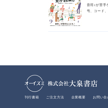
音符♪が苦手
号、コード、
刊行書籍
ご注文方法
企業概要
お問い合