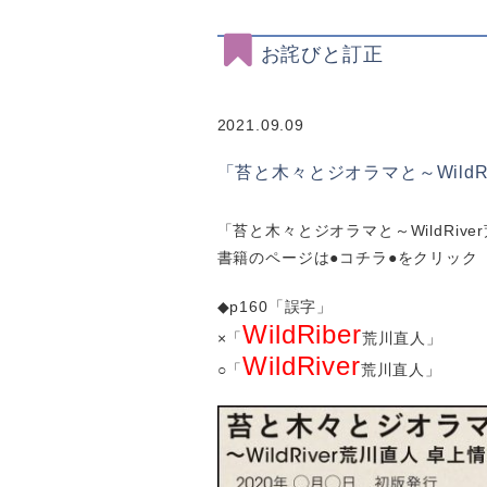
お詫びと訂正
2021.09.09
「苔と木々とジオラマと～Wild
「苔と木々とジオラマと～WildRive
書籍のページは
●コチラ●
をクリック
◆p160「誤字」
WildRiber
×「
荒川直人」
WildRiver
○「
荒川直人」