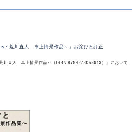
River荒川直人 卓上情景作品～」お詫びと訂正
r荒川直人 卓上情景作品～（ISBN:9784278053913）」にお