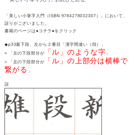
「美しい小筆字入門（ISBN:9784278032307）」において、
誤りがございました。
書籍のページは
●コチラ●
をクリック
◆p33最下段、左から２番目「漢字間違い（殻）」
「ル」のような字
× 「左の下段部分が
」
「ル」の上部分は横棒で
○ 「左の下段部分が
繋がる
」
誤