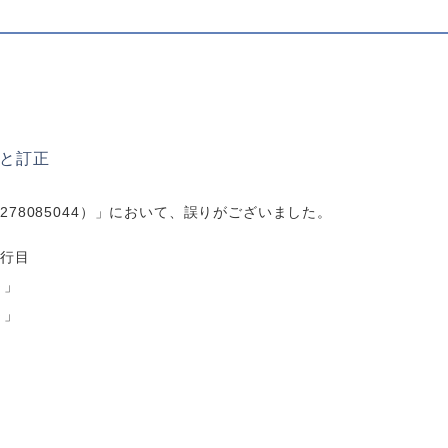
と訂正
4278085044）」において、誤りがございました。
2行目
～」
～」