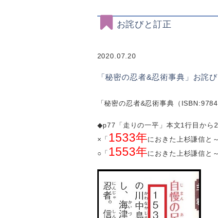
お詫びと訂正
2020.07.20
「秘密の忍者&忍術事典」お詫び
「秘密の忍者&忍術事典（ISBN:978
◆p77「走りの一平」本文1行目から
1533年
×「
におきた上杉謙信と
1553年
○「
におきた上杉謙信と