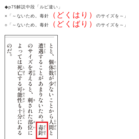
◆p75解説中段「ルビ違い」
（どくはり）
×「～ないため。毒針
のサイズを～」
（どくばり）
○「～ないため。毒針
のサイズを～」