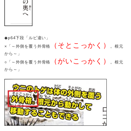
◆p64下段「ルビ違い」
（そとこっかく）
×「～外側を覆う外骨格
。根元
から～」
（がいこっかく）
○「～外側を覆う外骨格
。根元
から～」