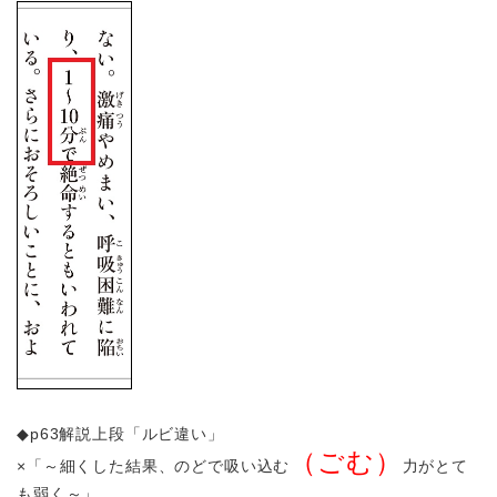
◆p63解説上段「ルビ違い」
（ごむ）
×「～細くした結果、のどで吸い込む
力がとて
も弱く～」