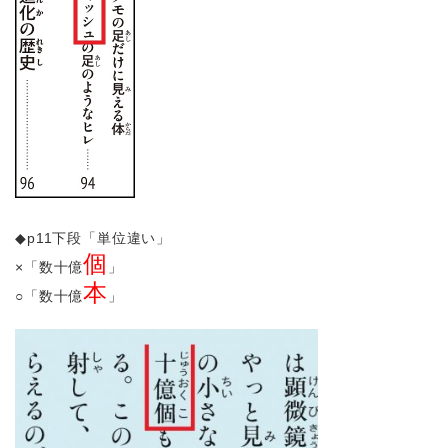
◆p11下段「単位違い」
個
×「数十億
」
本
○「数十億
」