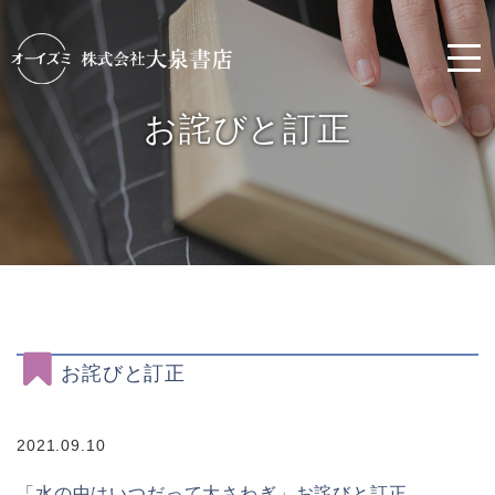
お詫びと訂正
お詫びと訂正
2021.09.10
「水の中はいつだって大さわぎ」お詫びと訂正