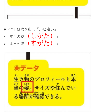
◆p12下段吹き出し「ルビ違い」
（しがた）
×「本当の姿
」
（すがた）
○「本当の姿
」