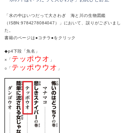
「水の中はいつだって大さわぎ 海と川の生物図鑑
（ISBN:9784278084047）」において、誤りがございまし
た。
書籍のページは
●コチラ●
をクリック
◆p4下段「魚名」
テッポウオ
×「
」
テッポウウオ
○「
」