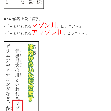
◆p47解説上段「誤字」
マゾン川
×「～といわれる
。ピラニア～」
アマゾン川
○「～といわれる
。ピラニア～」