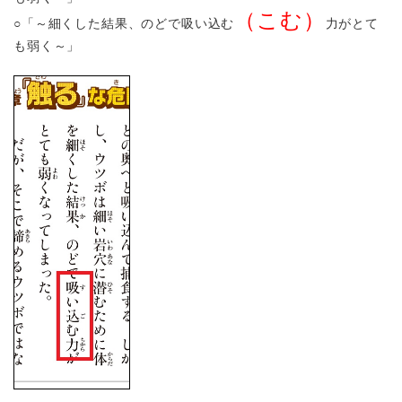
（こむ）
○「～細くした結果、のどで吸い込む
力がとて
も弱く～」