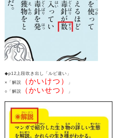
◆p12上段吹き出し「ルビ違い」
（かいけつ）
×「解説
」
（かいせつ）
○「解説
」