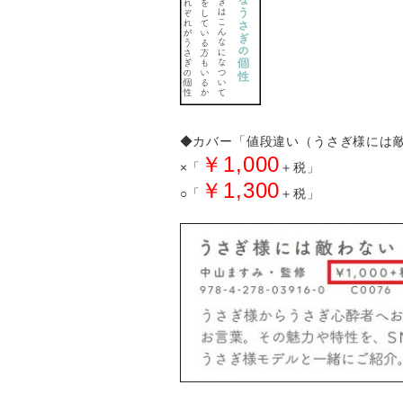
◆カバー「値段違い（うさぎ様には
￥1,000
×「
＋税」
￥1,300
○「
＋税」