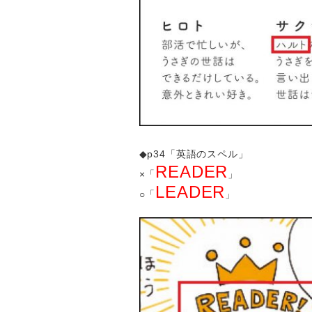
◆p34「英語のスペル」
READER
×「
」
LEADER
○「
」