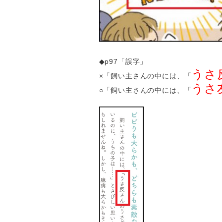
◆p97「誤字」
うさ
×「飼い主さんの中には、「
うさ
○「飼い主さんの中には、「