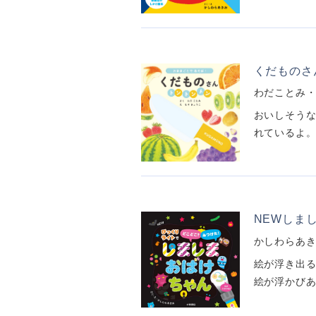
くだものさ
わだことみ
おいしそう
れているよ。
NEWしま
かしわらあ
絵が浮き出る
絵が浮かびあ