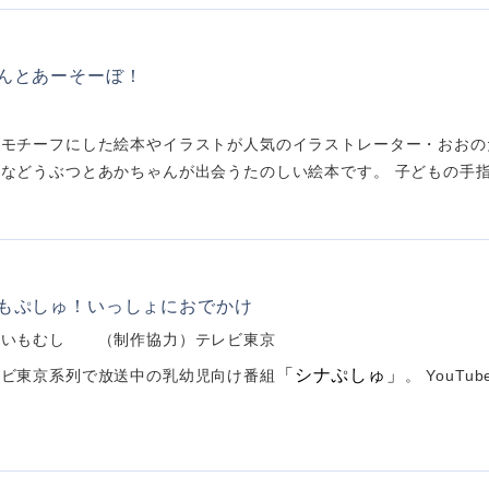
んとあーそーぼ！
う
モチーフにした絵本やイラストが人気のイラストレーター・おおの
などうぶつとあかちゃんが出会うたのしい絵本です。 子どもの手指で
もぷしゅ！いっしょにおでかけ
）いもむし （制作協力）テレビ東京
「シナぷしゅ」
レビ東京系列で放送中の乳幼児向け番組
。 YouT