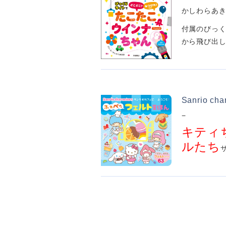
かしわらあ
付属のびっく
から飛び出し
Sanrio
−
キティ
ルたち