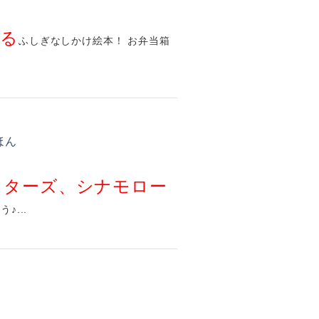
がる
ふしぎなしかけ絵本！ お弁当箱
ほん
スターズ、シナモロー
...