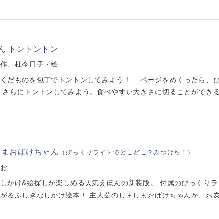
ん トントントン
・作、杜今日子・絵
なくだものを包丁でトントンしてみよう！ ページをめくったら、
 さらにトントンしてみよう。食べやすい大きさに切ることができるよ
しまおばけちゃん
（びっくりライトでどこどこ？みつけた！）
きお
しかけ&絵探しが楽しめる人気えほんの新装版。 付属のびっくりラ
がるふしぎなしかけ絵本！ 主人公のしましまおばけちゃんが、お友達