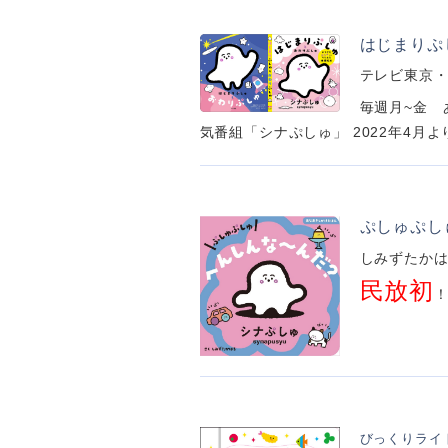
はじまりぷ
テレビ東京
毎週月~金 あ
気番組「シナぷしゅ」 2022年4月よ
ぷしゅぷし
しみずたか
民放初
！
びっくりライ