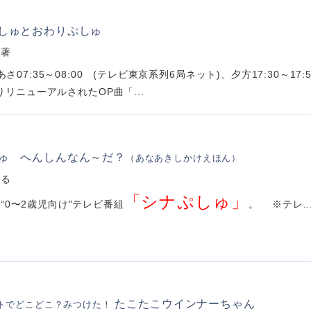
しゅとおわりぷしゅ
・著
さ07:35～08:00 (テレビ東京系列6局ネット)、夕方17:30～17
りリニューアルされたOP曲「...
ゅ へんしんなん～だ？
（あなあきしかけえほん）
はる
「シナぷしゅ」
“0〜2歳児向け"テレビ番組
。 ※テレ..
たこたこウインナーちゃん
トでどこどこ？みつけた！