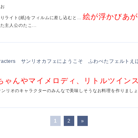
きお
絵が浮かびあ
りライト(紙)をフィルムに差し込むと…
た主人公のたこ...
 characters サンリオカフェにようこそ ふわぺたフェルトえ
ちゃんやマイメロディ、リトルツイン
サンリオのキャラクターのみんなで美味しそうなお料理を作りましょう♪
1
2
»