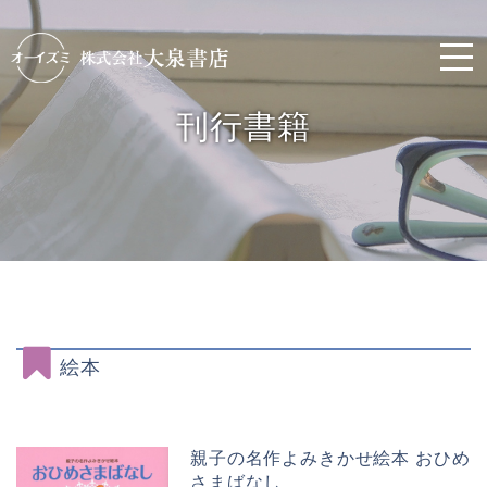
刊行書籍
絵本
親子の名作よみきかせ絵本 おひめ
さまばなし