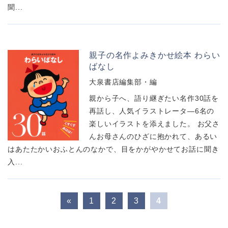
聞...
親子の名作よみきかせ絵本 わらい
ばなし
大泉書店編集部・編
親から子へ、語り継ぎたい名作30話を
再話し、人気イラストレータ―6名の
楽しいイラストを添えました。 お父さ
んお母さんのひざに抱かれて、あるい
はあたたかいおふとんのなかで、目をかがやかせてお話に聞き
入...
«
1
2
3
4