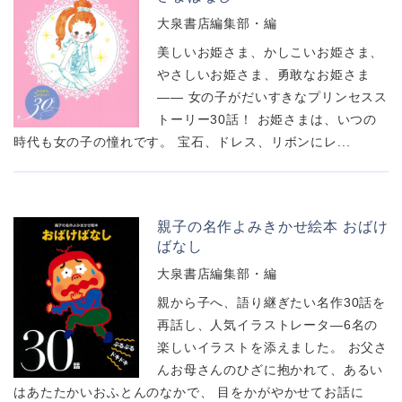
大泉書店編集部・編
美しいお姫さま、かしこいお姫さま、
やさしいお姫さま、勇敢なお姫さま
―― 女の子がだいすきなプリンセスス
トーリー30話！ お姫さまは、いつの
時代も女の子の憧れです。 宝石、ドレス、リボンにレ...
親子の名作よみきかせ絵本 おばけ
ばなし
大泉書店編集部・編
親から子へ、語り継ぎたい名作30話を
再話し、人気イラストレータ―6名の
楽しいイラストを添えました。 お父さ
んお母さんのひざに抱かれて、あるい
はあたたかいおふとんのなかで、 目をかがやかせてお話に